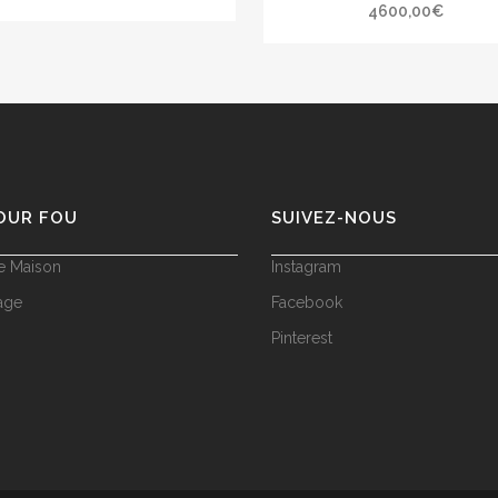
4600,00
€
OUR FOU
SUIVEZ-NOUS
e Maison
Instagram
age
Facebook
Pinterest