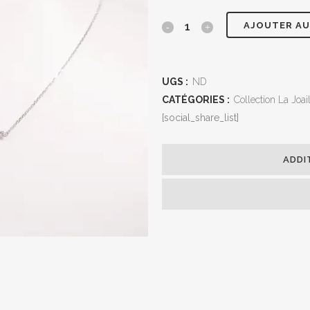
AJOUTER AU
UGS :
ND
CATÉGORIES :
Collection La Joail
[social_share_list]
ADDI